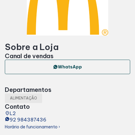
Horários
Entretenimento
Sobre a Loja
Cinema
Canal de vendas
Eventos
WhatsApp
Fique por dentro
Departamentos
ALIMENTAÇÃO
Lojas e Restaurantes
Contato
place
L2
92 984387436
Lojas
Horário de funcionamento
chevron_right