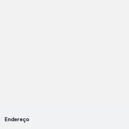
Horários
Entretenimento
Cinema
Eventos
Fique por dentro
Lojas e Restaurantes
Lojas
Endereço