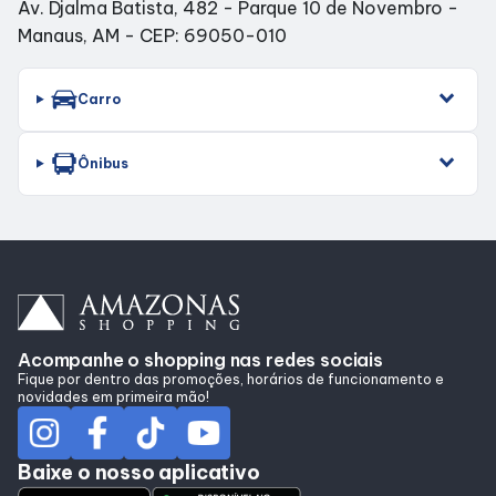
Av. Djalma Batista, 482 - Parque 10 de Novembro -
Alimentação
Manaus, AM - CEP: 69050-010
Programa de beneficios
Carro
Ônibus
Acompanhe o shopping nas redes sociais
Fique por dentro das promoções, horários de funcionamento e
novidades em primeira mão!
Baixe o nosso aplicativo