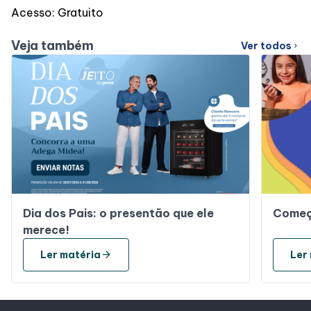
Acesso: Gratuito
Veja também
Ver todos
chevron_right
Dia dos Pais: o presentão que ele
Começ
merece!
arrow_forward
Ler matéria
Ler