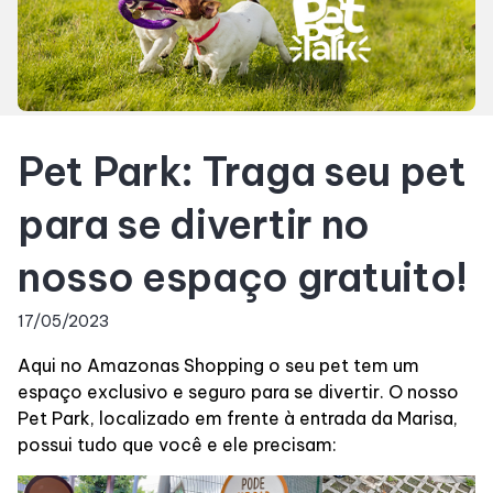
Horários
Entretenimento
Pet Park: Traga seu pet
Cinema
para se divertir no
Eventos
nosso espaço gratuito!
Fique por dentro
17/05/2023
Aqui no Amazonas Shopping o seu pet tem um
Lojas e Restaurantes
espaço exclusivo e seguro para se divertir. O nosso
Pet Park, localizado em frente à entrada da Marisa,
Lojas
possui tudo que você e ele precisam: