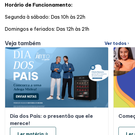
Horário de Funcionamento:
Segunda à sábado: Das 10h às 22h
Domingos e feriados: Das 12h às 21h
Veja também
Ver todos
chevron_right
Dia dos Pais: o presentão que ele
Começ
merece!
arrow_forward
Ler matéria
Ler