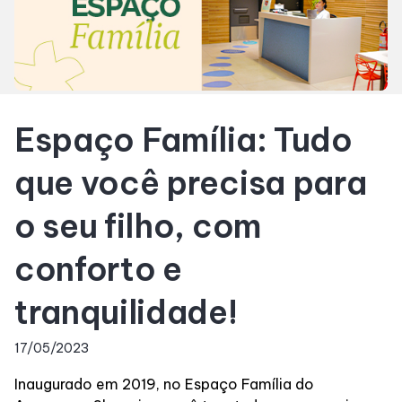
Horários
Entretenimento
Espaço Família: Tudo
Cinema
que você precisa para
Eventos
o seu filho, com
Fique por dentro
conforto e
tranquilidade!
Lojas e Restaurantes
17/05/2023
Lojas
Inaugurado em 2019, no Espaço Família do